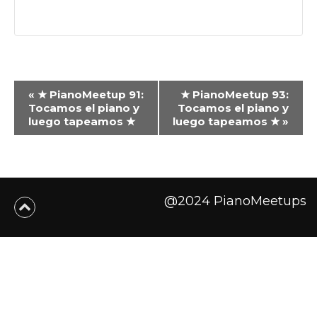
Navegación
«
★ PianoMeetup 91:
★ PianoMeetup 93:
del
Tocamos el piano y
Tocamos el piano y
luego tapeamos ★
luego tapeamos ★
»
Evento
@2024 PianoMeetups