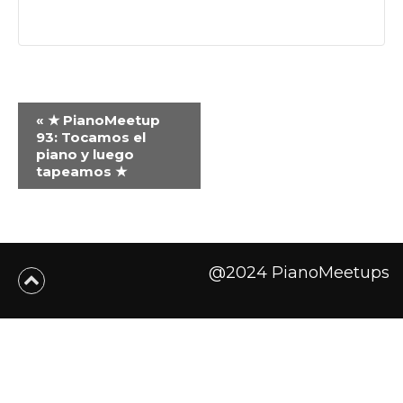
Navegación
«
★ PianoMeetup
del
93: Tocamos el
piano y luego
Evento
tapeamos ★
@2024 PianoMeetups